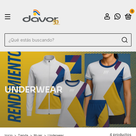
0
UNDERWEAR
4 productos
Inicio
>
Tienda
>
Mujer
>
Underwear