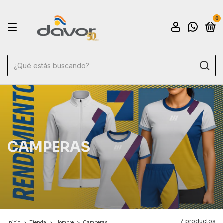
0
CAMPERAS
7 productos
Inicio
>
Tienda
>
Hombre
>
Camperas