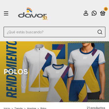
0
POLOS
21 productos
Inicio
>
Tienda
>
Hombre
>
Polos