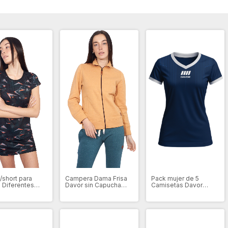
/short para
Campera Dama Frisa
Pack mujer de 5
 Diferentes
Davor sin Capucha
Camisetas Davor
tes (ASD0019)
(DV0047)
Sport Navy W