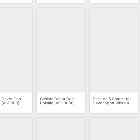
ta Davor Con
Ciclista Davor Con
Pack de 5 Camisetas
lo (ASD003)
Bolsillo (ASD0008)
Davor sport White &
Orange