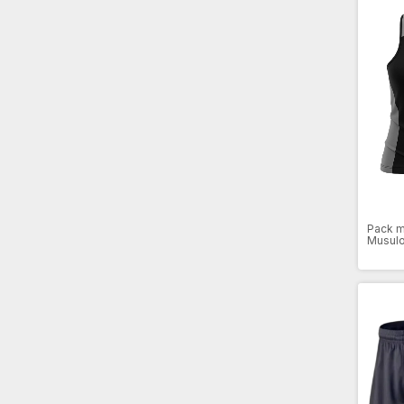
Pack m
Musulo
Black