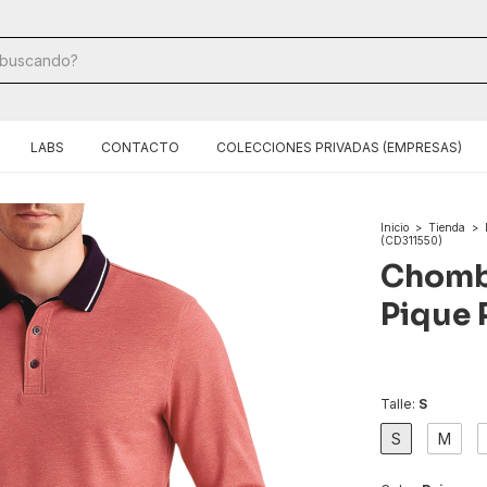
LABS
CONTACTO
COLECCIONES PRIVADAS (EMPRESAS)
Inicio
>
Tienda
>
(CD311550)
Chomb
Pique 
Talle:
S
S
M