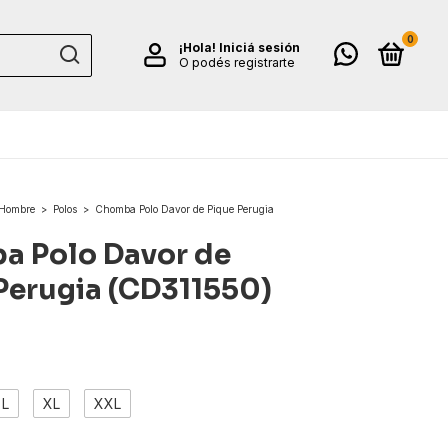
0
¡Hola!
Iniciá sesión
O podés registrarte
Hombre
>
Polos
>
Chomba Polo Davor de Pique Perugia
a Polo Davor de
Perugia (CD311550)
L
XL
XXL