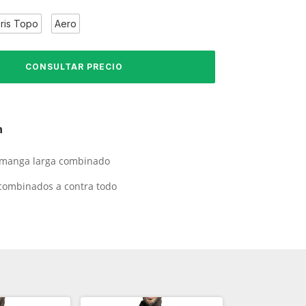
ris Topo
Aero
n
 manga larga combinado
 combinados a contra todo