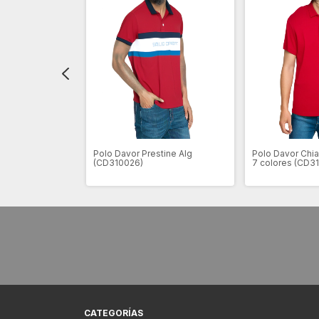
norca
Polo Davor Prestine Alg
Polo Davor Chia
(CD310026)
7 colores (CD3
CATEGORÍAS