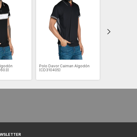
algodón
Polo Davor Caiman Algodón
Polo Davor Ray
1603)
(CD310405)
Gesell (CD31055
WSLETTER