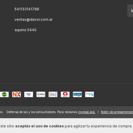
541133141788
ventas@davor.com.ar
aquino 5440
os.
Defensa de las y los consumidores. Para reclamos
ingresá acá.
/
Botón de arrepentimie
ste sitio
aceptás el uso de cookies
para agilizar tu experiencia de compra.