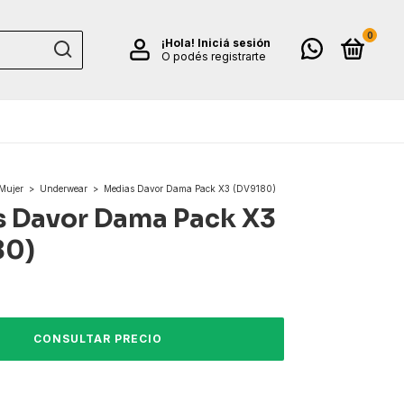
0
¡Hola!
Iniciá sesión
O podés registrarte
Mujer
>
Underwear
>
Medias Davor Dama Pack X3 (DV9180)
 Davor Dama Pack X3
80)