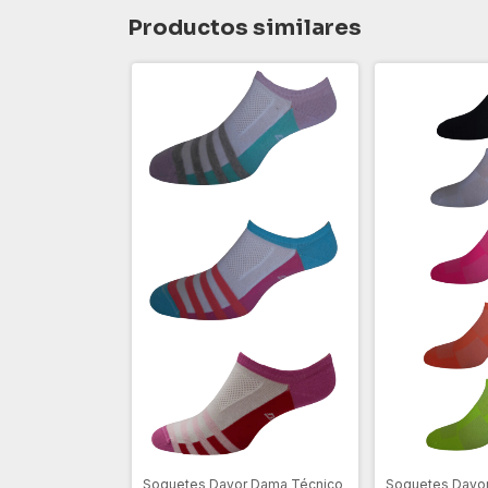
Productos similares
Soquetes Davor Dama Técnico
Soquetes Davor