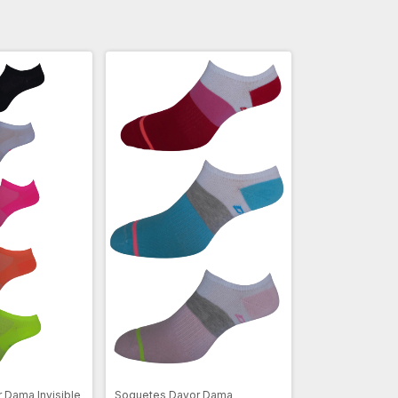
 Dama Invisible
Soquetes Davor Dama