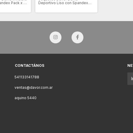
andex Pack x 3
Deportivo Liso con Spandex
Pack x 3 (DV3099)
CONTACTÁNOS
NE
541133141788
ventas@davor.com.ar
aquino 5440