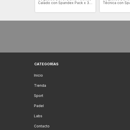
Calado con Spandex Pack x 3
Técnica con Sp
(DV3095)
(DV7079)
CATEGORÍAS
Inicio
Tienda
Sport
Padel
Labs
Contacto