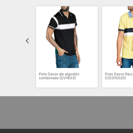
que (DV0015)
Polo Davor de algodón
Polo Davor Rez
combinado (DV1603)
(CD310020)