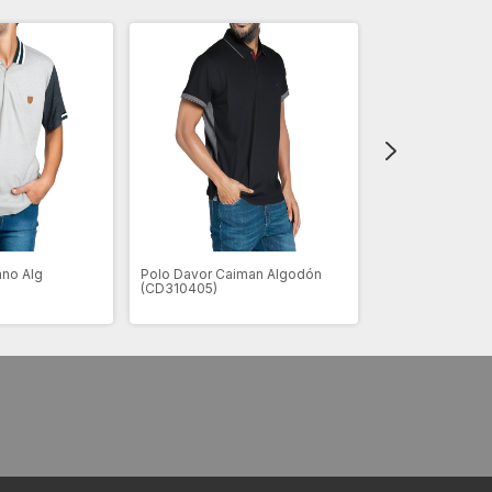
ano Alg
Polo Davor Caiman Algodón
Polo Davor Ray
(CD310405)
Gesell (CD31055