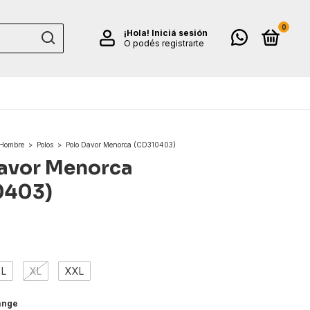
0
¡Hola!
Iniciá sesión
O podés registrarte
Hombre
>
Polos
>
Polo Davor Menorca (CD310403)
avor Menorca
0403)
L
XL
XXL
ange