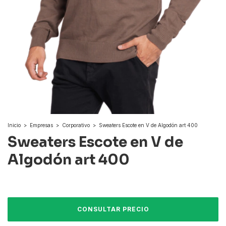
Inicio
>
Empresas
>
Corporativo
>
Sweaters Escote en V de Algodón art 400
Sweaters Escote en V de
Algodón art 400