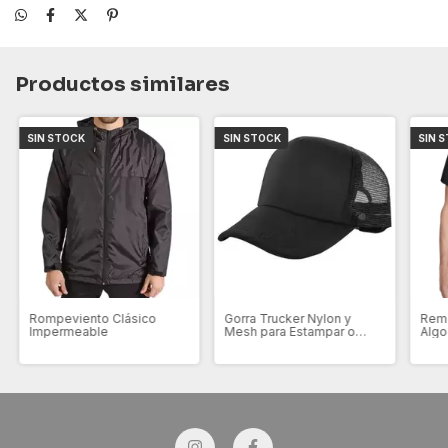
Productos similares
SIN STOCK
SIN STOCK
SIN 
Rompeviento Clásico
Gorra Trucker Nylon y
Reme
Impermeable
Mesh para Estampar o
Alg
Bordar