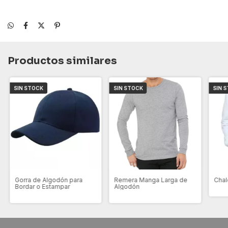
Productos similares
SIN STOCK
SIN STOCK
SIN 
Gorra de Algodón para
Remera Manga Larga de
Chal
Bordar o Estampar
Algodón