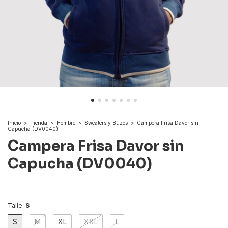
Inicio
>
Tienda
>
Hombre
>
Sweaters y Buzos
>
Campera Frisa Davor sin
Capucha (DV0040)
Campera Frisa Davor sin
Capucha (DV0040)
Talle:
S
S
M
XL
XXL
L